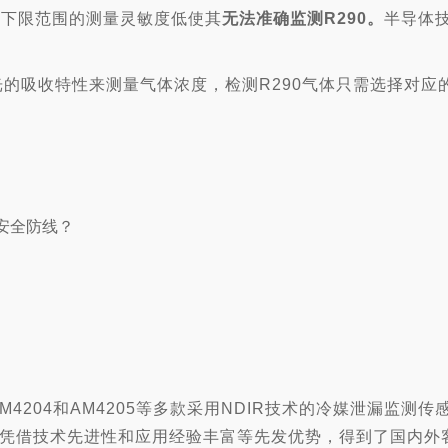
炸下限范围的测量灵敏度低使其
无法准确监测R290。
半导体
外光的吸收特性来测量气体浓度，检测R290气体只需选择对应
M4204和AM4205等多款采用NDIR技术的冷媒泄漏监测传
凭借技术先进性和应用经验丰富等先发优势，得到了国内外