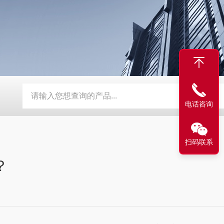
超声波燃气表核心模块
AM6108B新风控制器
Gasboard-
电话咨询
扫码联系
？