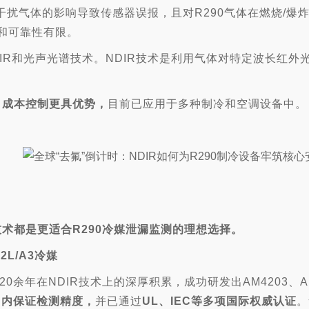
扰气体的影响导致传感器误报，且对R290气体在燃烧/爆
和可靠性有限。
DIR和光声光谱技术。NDIR技术是利用气体对特定波长红
、成本控制更具优势，
目前已应用于多种制冷和空调设备中。
R技术都是更适合R290冷媒泄漏监测的理想选择。
L/A3冷媒
0余年在NDIR技术上的深厚积累，成功研发出AM4203、A
围内保证检测精度，
并已通过
UL、IEC等多项国际
权威
认证
。