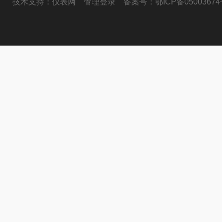
技术支持：
仪表网
管理登录
备案号：
鄂ICP备05003674