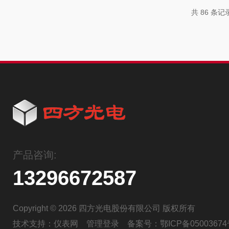
议。本次圆桌会议邀请了仪器仪表
共 86 条记
负责人。作为气体传感器与高端科
业，会议上熊友辉向部领导及与会
电的科研创新与产业化成果，反映
的关税波动、市场困境及发展中...
产品咨询:
13296672587
Copyright © 2026 四方光电股份有限公司 版权所有
技术支持：
仪表网
管理登录
备案号：
鄂ICP备05003674