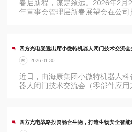
春启新程，谋定致远。2026年2月2
年董事会管理层新春展望会在公司
开。公司全体董事及核心管理层齐聚
业绩，明确2026年经营思路，共
中长期高质量发展路径。会上，公
作2025年度工作报告，回顾公司2
四方光电受邀出席小微特机器人闭门技术交流会
路径，总结2025年业绩成效。同
2026-01-30
探讨了2026年经营目标及未来三
划，为公司的经营发展指明方向。
近日，由海康集团小微特机器人科
位副总裁...
器人闭门技术交流会（零部件应用
四方光电副总裁董鹏举应邀参会，
企业代表，共同围绕复杂环境下机
需求与技术突破路径展开探讨。当
立自强与安全应急能力建设，机器
四方光电战略投资畅合生物，打造生物安全智能
方向，正迎来前所未有的发展机遇