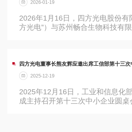
2026-01-19
景反向定义技术路径，用需求牵引
会企业就技术适配与合作潜力进行
2026年1月16日，四方光电股份
初步合作共识。海康无锡科技副总..
方光电”）与苏州畅合生物科技有限
生物”）战略投资签约仪式在上海
熊友辉博士与畅合生物董事长赵学
方光电使用自有资金通过受让出资
合生物57.14%的股权。《生物
四方光电董事长熊友辉应邀出席工信部第十三次
生物安全治理从“被动应对”向“主动
2025-12-19
智能一体化的监测预警体系，我国
控、生物技术研发安全监管、外来
2025年12月16日，工业和信息
域持续强化能力...
成主持召开第十三次中小企业圆桌
近平总书记重要指示批示精神，围
表领域优质企业、提升产业链自主
况介绍和意见建议。部党组成员、