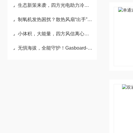
生态新策来袭，四方光电助力冷媒监测
制氧机发热困扰？散热风扇“出手” 供氧“冷静”无忧
小体积，大能量，四方风信离心风机，让扫拖机器人基站烘干不留“盲区”
无惧海拔，全能守护！Gasboard-6500HM赋能便携制氧机精准监测新高度