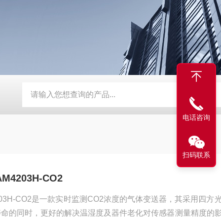
超声波燃气表核心模块
AM6108B新风控制器
Gasboard-
电话咨询
扫码联系
203H-CO2
03H-CO2是一款实时监测CO2浓度的气体变送器，其采用四方
寿命的同时，更好的解决温湿度及器件老化对传感器测量精度的