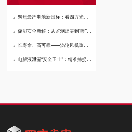
聚焦最严电池新国标：看四方光电如何构筑热失控安全预警
储能安全新解：从监测烟雾到“嗅”出气体，把握火灾预警先机！
长寿命、高可靠——涡轮风机重塑粒子计数器的稳定性标准
电解液泄漏“安全卫士”：精准捕捉1ppm的DMC微漏挥发