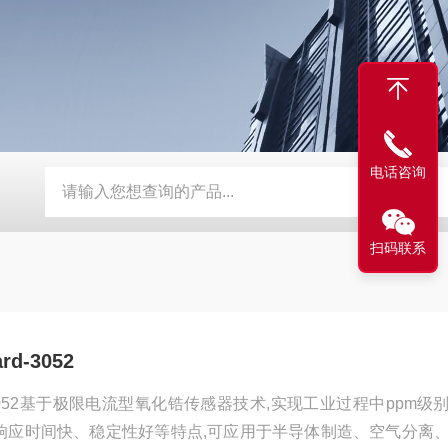
电话咨询
超声波燃气表核心模块
AM6108B新风控制器
Gasboard-
扫码联系
d-3052
d-3052基于极限电流型氧化锆传感器技术,实现工业过程中ppm级
响应时间快、稳定性好等特点,可应用于半导体制造、空气分离