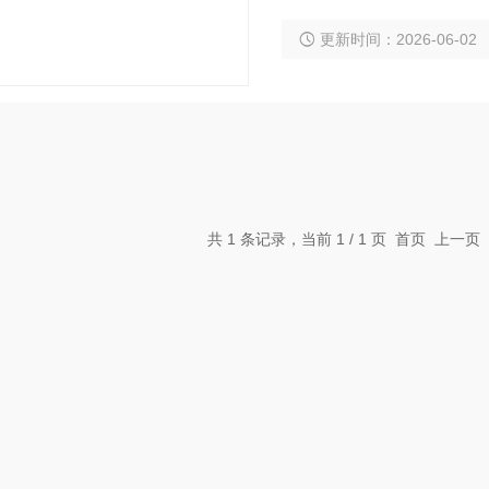
体焊接等领域,为关键的过
更新时间：2026-06-02
便于在复杂工况下安装,同
共 1 条记录，当前 1 / 1 页 首页 上