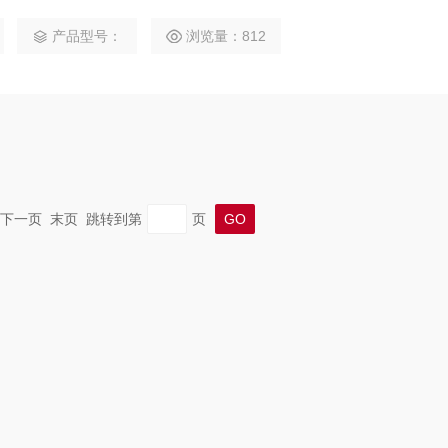
程控制应用程序提供可靠的性能。产品采用紧凑型模块化设计,体
产品型号：
浏览量：812
时配备直观丰富的用户界面,提供优秀的人机交互体验。
一页 下一页 末页 跳转到第
页